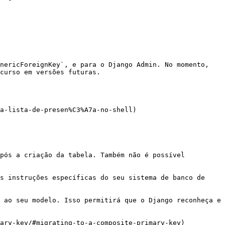
nericForeignKey`, e para o Django Admin. No momento, 
curso em versões futuras.

a-lista-de-presen%C3%A7a-no-shell)

pós a criação da tabela. Também não é possível 
s instruções específicas do seu sistema de banco de 
 ao seu modelo. Isso permitirá que o Django reconheça e 
ary-key/#migrating-to-a-composite-primary-key)
