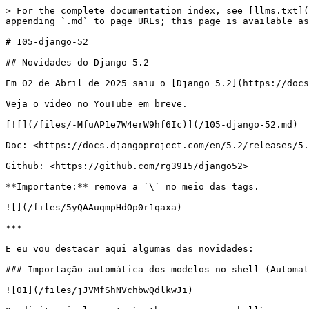
> For the complete documentation index, see [llms.txt](
appending `.md` to page URLs; this page is available as
# 105-django-52

## Novidades do Django 5.2

Em 02 de Abril de 2025 saiu o [Django 5.2](https://docs
Veja o video no YouTube em breve.

[![](/files/-MfuAP1e7W4erW9hf6Ic)](/105-django-52.md)

Doc: <https://docs.djangoproject.com/en/5.2/releases/5.
Github: <https://github.com/rg3915/django52>

**Importante:** remova a `\` no meio das tags.

![](/files/5yQAAuqmpHdOp0r1qaxa)

***

E eu vou destacar aqui algumas das novidades:

### Importação automática dos modelos no shell (Automat
![01](/files/jJVMfShNVchbwQdlkwJi)
