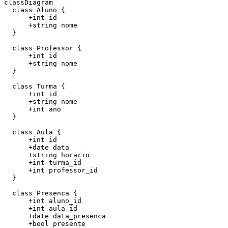
classDiagram

  class Aluno {

      +int id

      +string nome

  }

  class Professor {

      +int id

      +string nome

  }

  class Turma {

      +int id

      +string nome

      +int ano

  }

  class Aula {

      +int id

      +date data

      +string horario

      +int turma_id

      +int professor_id

  }

  class Presenca {

      +int aluno_id

      +int aula_id

      +date data_presenca

      +bool presente
