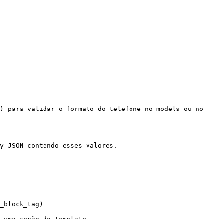
) para validar o formato do telefone no models ou no 
y JSON contendo esses valores.

_block_tag)

 uma seção do template.
