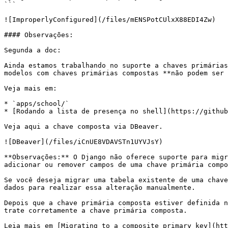
```

![ImproperlyConfigured](/files/mENSPotCUlxX88EDI4Zw)

#### Observações:

Segunda a doc:

Ainda estamos trabalhando no suporte a chaves primárias
modelos com chaves primárias compostas **não podem ser 
Veja mais em:

* `apps/school/`

* [Rodando a lista de presença no shell](https://github
Veja aqui a chave composta via DBeaver.

![DBeaver](/files/iCnUE8VDAVSTn1UYVJsY)

**Observações:** O Django não oferece suporte para migr
adicionar ou remover campos de uma chave primária compo
Se você deseja migrar uma tabela existente de uma chave
dados para realizar essa alteração manualmente.

Depois que a chave primária composta estiver definida n
trate corretamente a chave primária composta.

Leia mais em [Migrating to a composite primary key](htt