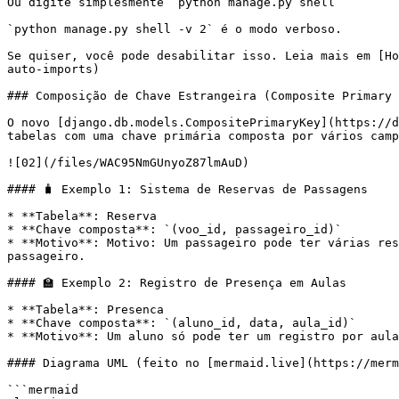
Ou digite simplesmente `python manage.py shell`

`python manage.py shell -v 2` é o modo verboso.

Se quiser, você pode desabilitar isso. Leia mais em [Ho
auto-imports)

### Composição de Chave Estrangeira (Composite Primary 
O novo [django.db.models.CompositePrimaryKey](https://d
tabelas com uma chave primária composta por vários camp
![02](/files/WAC95NmGUnyoZ87lmAuD)

#### 🧳 Exemplo 1: Sistema de Reservas de Passagens

* **Tabela**: Reserva

* **Chave composta**: `(voo_id, passageiro_id)`

* **Motivo**: Motivo: Um passageiro pode ter várias res
passageiro.

#### 🏫 Exemplo 2: Registro de Presença em Aulas

* **Tabela**: Presenca

* **Chave composta**: `(aluno_id, data, aula_id)`

* **Motivo**: Um aluno só pode ter um registro por aula
#### Diagrama UML (feito no [mermaid.live](https://merm
```mermaid
