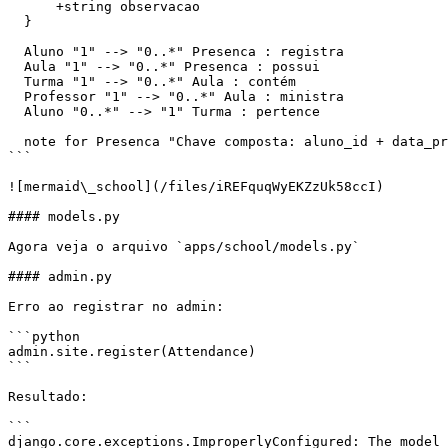
      +string observacao

  }

  Aluno "1" --> "0..*" Presenca : registra

  Aula "1" --> "0..*" Presenca : possui

  Turma "1" --> "0..*" Aula : contém

  Professor "1" --> "0..*" Aula : ministra

  Aluno "0..*" --> "1" Turma : pertence

  note for Presenca "Chave composta: aluno_id + data_presenca + aula_id"

```

![mermaid\_school](/files/iREFquqWyEKZzUk58ccI)

#### models.py

Agora veja o arquivo `apps/school/models.py`

#### admin.py

Erro ao registrar no admin:

```python

admin.site.register(Attendance)

```

Resultado:

```

django.core.exceptions.ImproperlyConfigured: The model 