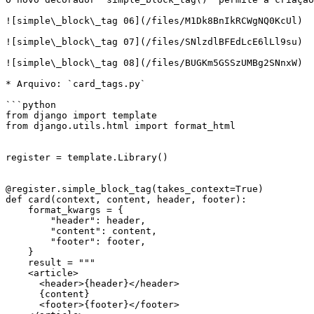
![simple\_block\_tag 06](/files/M1Dk8BnIkRCWgNQ0KcUl)

![simple\_block\_tag 07](/files/SNlzdlBFEdLcE6lLl9su)

![simple\_block\_tag 08](/files/BUGKm5GSSzUMBg2SNnxW)

* Arquivo: `card_tags.py`

```python

from django import template

from django.utils.html import format_html

register = template.Library()

@register.simple_block_tag(takes_context=True)

def card(context, content, header, footer):

    format_kwargs = {

        "header": header,

        "content": content,

        "footer": footer,

    }

    result = """

    <article>

      <header>{header}</header>

      {content}

      <footer>{footer}</footer>
