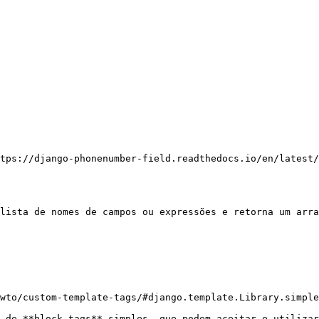
tps://django-phonenumber-field.readthedocs.io/en/latest/
lista de nomes de campos ou expressões e retorna um arra
wto/custom-template-tags/#django.template.Library.simple
 de **block tags** simples, que podem aceitar e utilizar