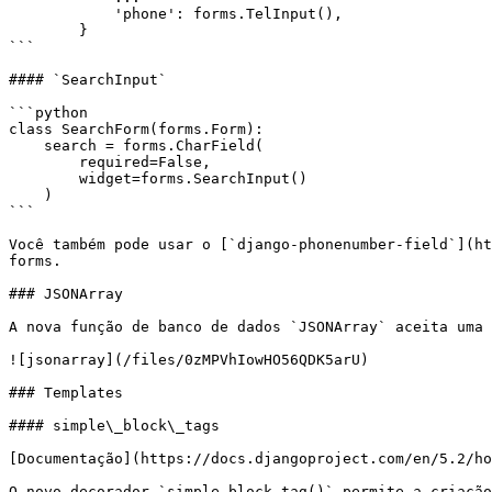
            'phone': forms.TelInput(),

        }

```

#### `SearchInput`

```python

class SearchForm(forms.Form):

    search = forms.CharField(

        required=False,

        widget=forms.SearchInput()

    )

```

Você também pode usar o [`django-phonenumber-field`](ht
forms.

### JSONArray

A nova função de banco de dados `JSONArray` aceita uma 
![jsonarray](/files/0zMPVhIowHO56QDK5arU)

### Templates

#### simple\_block\_tags

[Documentação](https://docs.djangoproject.com/en/5.2/ho
O novo decorador `simple_block_tag()` permite a criação