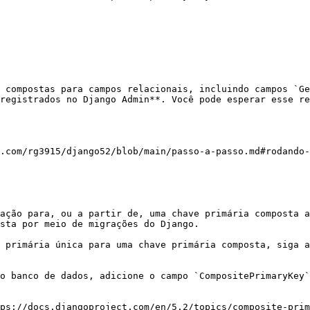
 compostas para campos relacionais, incluindo campos `Ge
registrados no Django Admin**. Você pode esperar esse re
.com/rg3915/django52/blob/main/passo-a-passo.md#rodando-
ação para, ou a partir de, uma chave primária composta a
sta por meio de migrações do Django.

 primária única para uma chave primária composta, siga a
o banco de dados, adicione o campo `CompositePrimaryKey`
ps://docs.djangoproject.com/en/5.2/topics/composite-prim