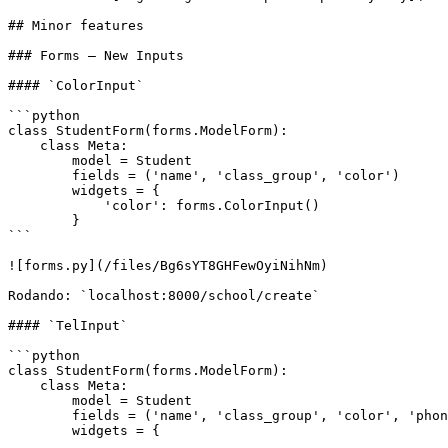
## Minor features

### Forms — New Inputs

#### `ColorInput`

```python

class StudentForm(forms.ModelForm):

    class Meta:

        model = Student

        fields = ('name', 'class_group', 'color')

        widgets = {

            'color': forms.ColorInput()

        }

```

![forms.py](/files/Bg6sYT8GHFewOyiNihNm)

Rodando: `localhost:8000/school/create`

#### `TelInput`

```python

class StudentForm(forms.ModelForm):

    class Meta:

        model = Student

        fields = ('name', 'class_group', 'color', 'phone')

        widgets = {

            ...
